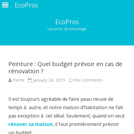
EcoPros
EcoPros
Les pros du bricolage
Skip
to
content
Peinture : Quel budget prévoir en cas de
rénovation ?
on
Pierre
January 24, 2019
No Comments
Peinture
Il est toujours agréable de faire peau neuve de
:
temps à autre, et notre maison d’habitation ne fait
Quel
pas exception à cet idéal. Seulement, quand on veut
budget
rénover sa maison
, il faut premièrement prévoir
un budget.
prévoir