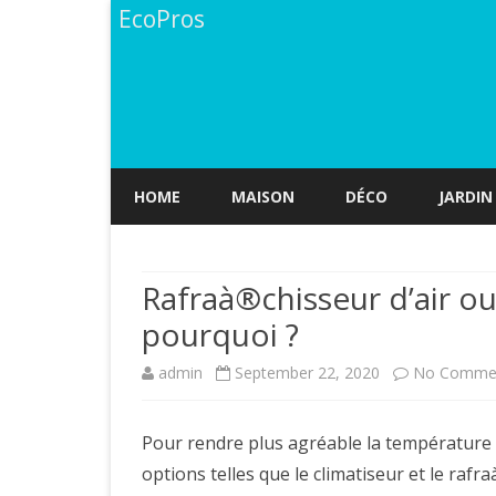
EcoPros
HOME
MAISON
DÉCO
JARDIN
Rafraà®chisseur d’air ou 
pourquoi ?
admin
September 22, 2020
No Comme
Pour rendre plus agréable la température i
options telles que le climatiseur et le raf