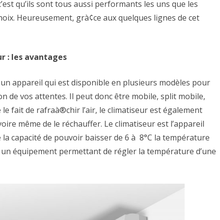
’est qu’ils sont tous aussi performants les uns que les
climatiseur
hoix. Heureusement, grà¢ce aux quelques lignes de cet
?
Que
ur : les avantages
choisir
t un appareil qui est disponible en plusieurs modèles pour
?
n de vos attentes. Il peut donc être mobile, split mobile,
Et
le fait de rafraà®chir l’air, le climatiseur est également
pourquoi
 voire même de le réchauffer. Le climatiseur est l’appareil
?
e la capacité de pouvoir baisser de 6 à 8°C la température
si un équipement permettant de régler la température d’une