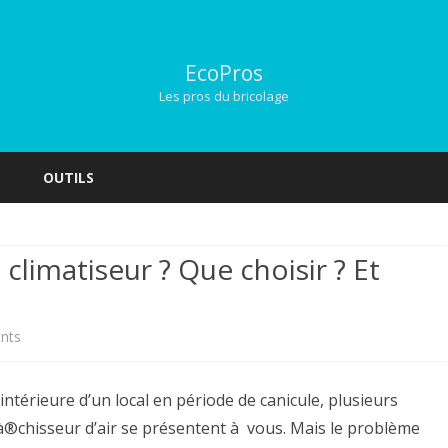
EcoPros
Les pros du bricolage
Skip
to
OUTILS
content
climatiseur ? Que choisir ? Et
on
nts
Rafraà®chisseur
ntérieure d’un local en période de canicule, plusieurs
d’air
raà®chisseur d’air se présentent à vous. Mais le problème
ou