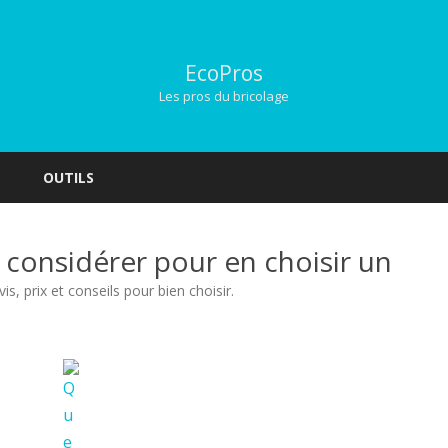
EcoPros
Les pros du bricolage
Skip
to
OUTILS
content
à considérer pour en choisir un
vis, prix et conseils pour bien choisir
.