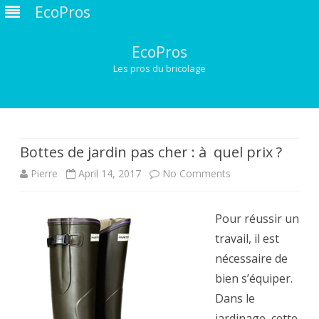
EcoPros
EcoPros
Les pros du bricolage
Skip
to
content
Bottes de jardin pas cher : à quel prix ?
on
Pierre
April 14, 2017
No Comments
Bottes
Pour réussir un
de
travail, il est
jardin
nécessaire de
pas
bien s’équiper.
Dans le
cher
jardinage, cette