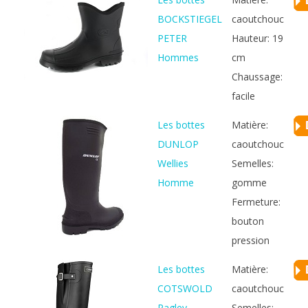
BOCKSTIEGEL
caoutchouc
PETER
Hauteur: 19
Hommes
cm
Chaussage:
facile
Les bottes
Matière:
DUNLOP
caoutchouc
Wellies
Semelles:
Homme
gomme
Fermeture:
bouton
pression
Les bottes
Matière:
COTSWOLD
caoutchouc
Ragley
Semelles: