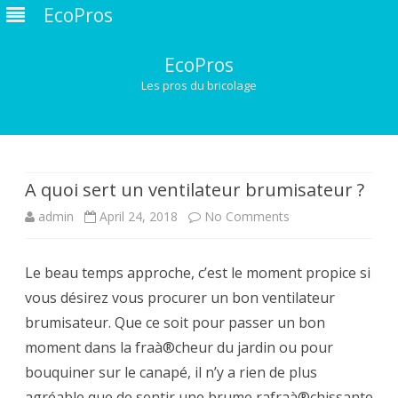
EcoPros
EcoPros
Les pros du bricolage
Skip
to
content
A quoi sert un ventilateur brumisateur ?
on
admin
April 24, 2018
No Comments
A
Le beau temps approche, c’est le moment propice si
quoi
vous désirez vous procurer un bon ventilateur
sert
brumisateur. Que ce soit pour passer un bon
un
moment dans la fraà®cheur du jardin ou pour
bouquiner sur le canapé, il n’y a rien de plus
ventilateur
agréable que de sentir une brume rafraà®chissante