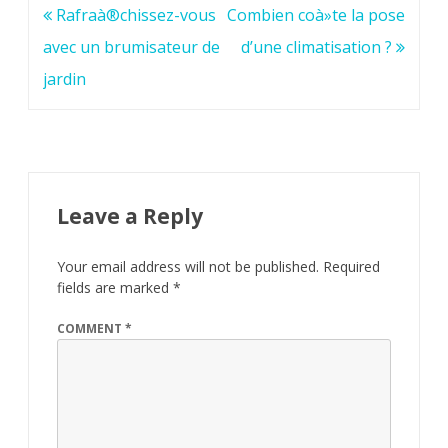
Post
Rafraà®chissez-vous
Combien coà»te la pose
navigation
avec un brumisateur de
d’une climatisation ?
jardin
Leave a Reply
Your email address will not be published.
Required
fields are marked
*
COMMENT
*