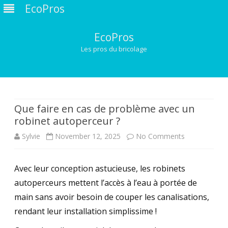
EcoPros
EcoPros
Les pros du bricolage
Skip
to
content
Que faire en cas de problème avec un
robinet autoperceur ?
on
Sylvie
November 12, 2025
No Comments
Que
Avec leur conception astucieuse, les robinets
faire
autoperceurs mettent l’accès à l’eau à portée de
en
main sans avoir besoin de couper les canalisations,
cas
rendant leur installation simplissime !
de